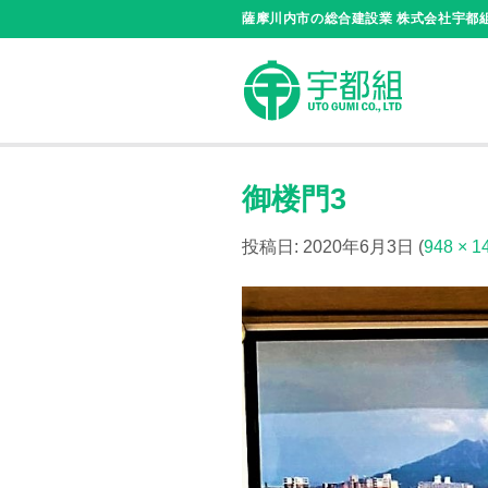
Skip
薩摩川内市の総合建設業 株式会社宇都
to
content
御楼門3
投稿日:
2020年6月3日
(
948 × 1