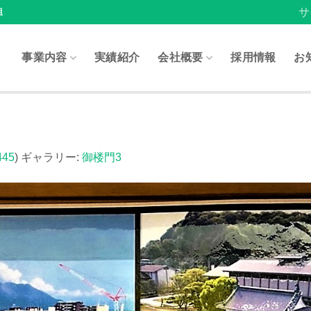
サ
組
事業内容
実績紹介
会社概要
採用情報
お
445
) ギャラリー:
御楼門3