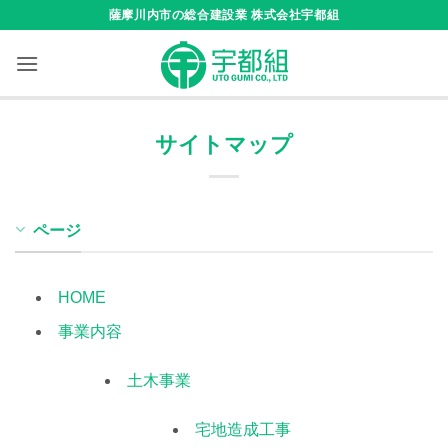
Skip
薩摩川内市の総合建設業 株式会社宇都組
to
content
サイトマップ
ページ
HOME
事業内容
土木事業
宅地造成工事