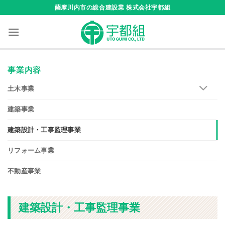
Skip
薩摩川内市の総合建設業 株式会社宇都組
to
content
事業内容
土木事業
建築事業
建築設計・工事監理事業
リフォーム事業
不動産事業
建築設計・工事監理事業