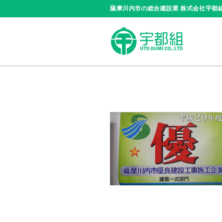
Skip
薩摩川内市の総合建設業 株式会社宇都
to
content