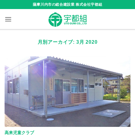
Skip
薩摩川内市の総合建設業 株式会社宇都組
to
content
月別アーカイブ:
3月 2020
高来児童クラブ