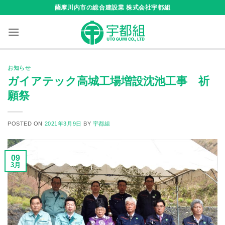
Skip
薩摩川内市の総合建設業 株式会社宇都組
to
content
お知らせ
ガイアテック高城工場増設沈池工事 祈
願祭
POSTED ON
2021年3月9日
BY
宇都組
09
3月